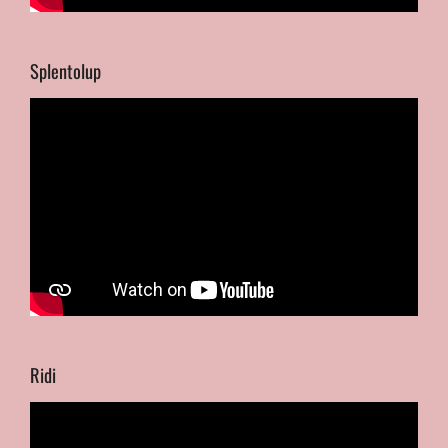
Splentolup
Ridi