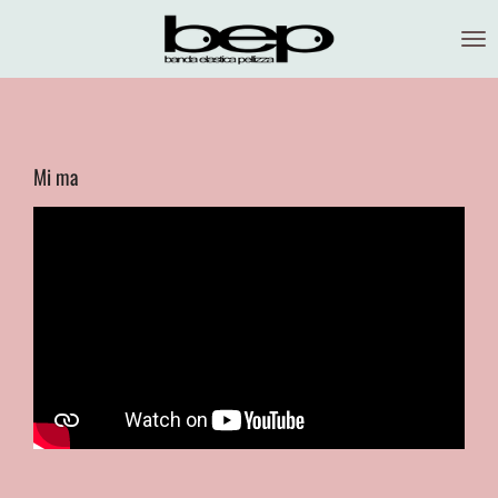
Vai
al
contenuto
principale
Mi ma